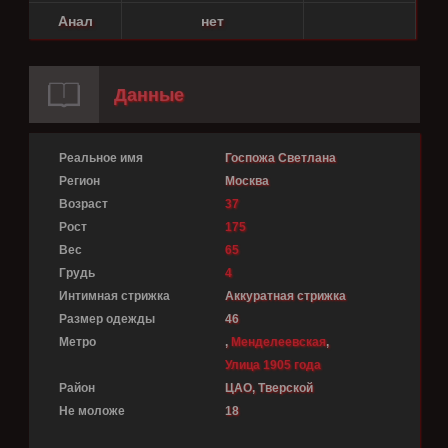
Анал
нет
Данные
Реальное имя
Госпожа Светлана
Регион
Москва
Возраст
37
Рост
175
Вес
65
Грудь
4
Интимная стрижка
Аккуратная стрижка
Размер одежды
46
Метро
,
Менделеевская
,
Улица 1905 года
Район
ЦАО, Тверской
Не моложе
18