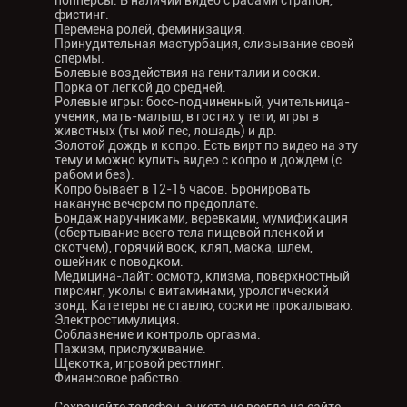
попперсы. В наличии видео с рабами страпон,
фистинг.
Перемена ролей, феминизация.
Принудительная мастурбация, слизывание своей
спермы.
Болевые воздействия на гениталии и соски.
Порка от легкой до средней.
Ролевые игры: босс-подчиненный, учительница-
ученик, мать-малыш, в гостях у тети, игры в
животных (ты мой пес, лошадь) и др.
Золотой дождь и копро. Есть вирт по видео на эту
тему и можно купить видео с копро и дождем (с
рабом и без).
Копро бывает в 12-15 часов. Бронировать
накануне вечером по предоплате.
Бондаж наручниками, веревками, мумификация
(обертывание всего тела пищевой пленкой и
скотчем), горячий воск, кляп, маска, шлем,
ошейник с поводком.
Медицина-лайт: осмотр, клизма, поверхностный
пирсинг, уколы с витаминами, урологический
зонд. Катетеры не ставлю, соски не прокалываю.
Электростимулиция.
Соблазнение и контроль оргазма.
Пажизм, прислуживание.
Щекотка, игровой рестлинг.
Финансовое рабство.